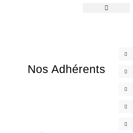
Le Bureau
Nos adhére
Nos Adhérents